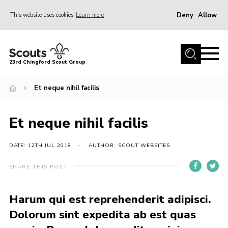
Deny
Allow
This website uses cookies
Learn more
Menu
Home
23rd Chingford Scout Group
About Us
Et neque nihil facilis
Join
Sections
Et neque nihil facilis
News
Events
DATE: 12TH JUL 2018
AUTHOR: SCOUT WEBSITES
Gallery
SHARE THIS POST
Info for volunteers
Harum qui est reprehenderit adipisci.
Contact
Dolorum sint expedita ab est quas
Youth Programme